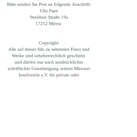
Bitte senden Sie Post an folgende Anschrift:
Ulla Pape
Strelitzer Straße 19a
17252 Mirow
Copyright:
Alle auf dieser Site zu sehenden Fotos und
Werke sind urheberrechtlich geschützt
und dürfen nur nach ausdrücklicher
schriftlicher Genehmigung seitens Mirower
Inselverein e.V. für private oder
geschäftliche Zwecke benutzt oder kopiert
werden.
Widerrechtliches Herunterladen oder
Kopieren bedeutet einen Verstoß gegen das
Urheberrecht.
© 2025 von Mirower Inselverein e.V. Bei
Fragen kontaktieren Sie uns bitte